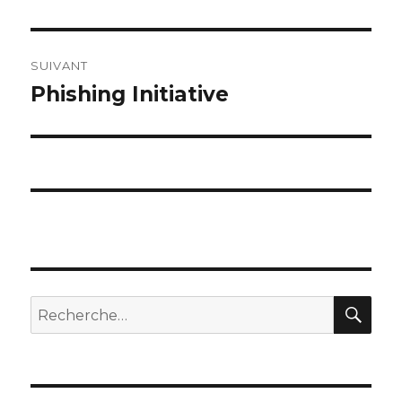
SUIVANT
Phishing Initiative
Article
suivant :
REC
Recherche
pour
: