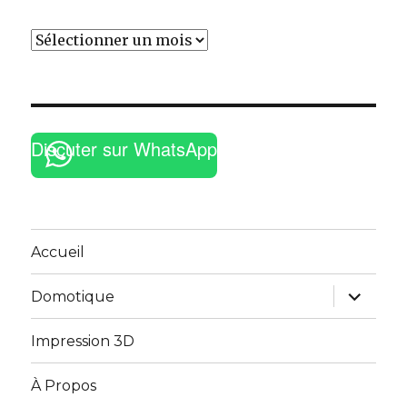
Archives
Discuter sur WhatsApp
Accueil
ouvrir
Domotique
le
sous-
menu
Impression 3D
À Propos